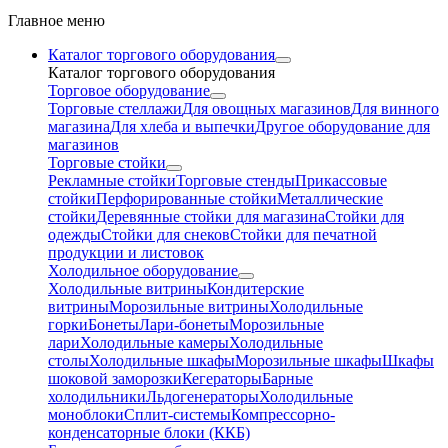
Главное меню
Каталог торгового оборудования
Каталог торгового оборудования
Торговое оборудование
Торговые стеллажи
Для овощных магазинов
Для винного
магазина
Для хлеба и выпечки
Другое оборудование для
магазинов
Торговые стойки
Рекламные стойки
Торговые стенды
Прикассовые
стойки
Перфорированные стойки
Металлические
стойки
Деревянные стойки для магазина
Стойки для
одежды
Стойки для снеков
Стойки для печатной
продукции и листовок
Холодильное оборудование
Холодильные витрины
Кондитерские
витрины
Морозильные витрины
Холодильные
горки
Бонеты
Лари-бонеты
Морозильные
лари
Холодильные камеры
Холодильные
столы
Холодильные шкафы
Морозильные шкафы
Шкафы
шоковой заморозки
Кегераторы
Барные
холодильники
Льдогенераторы
Холодильные
моноблоки
Сплит-системы
Компрессорно-
конденсаторные блоки (ККБ)