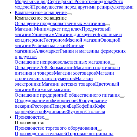
Модельный ряд
Сертификат Роспотребнадзора
Фото
моделей
Преимущества перед другими рециркуляторами
Комплексное оснащение
Комплексное оснащение
Оснащение продовольственных магазинов
Магазин Минимаркет под ключ
Продуктовый
магазин
Универсам
Магазин-дискаунтер
Булочные и
кондитерские
Гастроном
Мясной магазин
Овощной
магазин
Рыбный магазин
Винные
магазины
Алкомаркет
Рынки и магазины фермерских
продуктов
Оснащение непродовольственных магазинов
Оснащение АЗС
Зоомагазин
Магазин спортивного
питания и товаров
Магазин хозтоваров
Магазин
строительных инструментов
Магазин
электроники
Магазин детских товаров
Цветочный
магазин
Книжный магазин
Оснащение предприятий общественного питания
Оборудование кофе корнеров
Оборудование
пекарни
Ресторан
Пекарня
Бар
Кофейня
Кофе
корнер
Бистро
Кулинария
Фуд корт
Столовая
Производство
Производство
Производство торгового оборудования
Производство стеллажей
Торговые витрины на