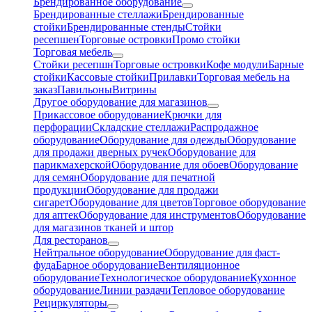
Брендированное оборудование
Брендированные стеллажи
Брендированные
стойки
Брендированные стенды
Стойки
ресепшен
Торговые островки
Промо стойки
Торговая мебель
Стойки ресепшн
Торговые островки
Кофе модули
Барные
стойки
Кассовые стойки
Прилавки
Торговая мебель на
заказ
Павильоны
Витрины
Другое оборудование для магазинов
Прикассовое оборудование
Крючки для
перфорации
Складские стеллажи
Распродажное
оборудование
Оборудование для одежды
Оборудование
для продажи дверных ручек
Оборудование для
парикмахерской
Оборудование для обоев
Оборудование
для семян
Оборудование для печатной
продукции
Оборудование для продажи
сигарет
Оборудование для цветов
Торговое оборудование
для аптек
Оборудование для инструментов
Оборудование
для магазинов тканей и штор
Для ресторанов
Нейтральное оборудование
Оборудование для фаст-
фуда
Барное оборудование
Вентиляционное
оборудование
Технологическое оборудование
Кухонное
оборудование
Линии раздачи
Тепловое оборудование
Рециркуляторы