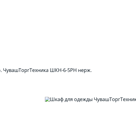
р. ЧувашТоргТехника ШКН-6-5РН нерж.