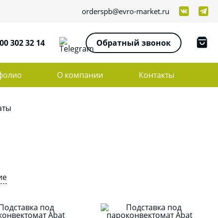
orderspb@evro-market.ru
00 302 32 14
Обратный звонок
фолио
О компании
Контакты
аты
ие