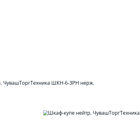
р. ЧувашТоргТехника ШКН-6-3РН нерж.