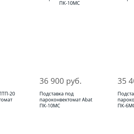
36 900 руб.
35 4
ПТП-20
Подставка под
Подста
томат
пароконвектомат Abat
пароко
ПК-10МС
ПК-6М