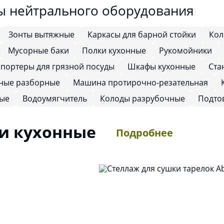
ы нейтрального оборудования
Зонты вытяжные
Каркасы для барной стойки
Кол
Мусорные баки
Полки кухонные
Рукомойники
портеры для грязной посуды
Шкафы кухонные
Ста
ные разборные
Машина протирочно-резательная
ные
Водоумягчитель
Колоды разрубочные
Подто
и кухонные
Подробнее