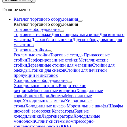
Главное меню
Каталог торгового оборудования
Каталог торгового оборудования
Торговое оборудование
Торговые стеллажи
Для овощных магазинов
Для винного
магазина
Для хлеба и выпечки
Другое оборудование для
магазинов
Торговые стойки
Рекламные стойки
Торговые стенды
Прикассовые
стойки
Перфорированные стойки
Металлические
стойки
Деревянные стойки для магазина
Стойки для
одежды
Стойки для снеков
Стойки для печатной
продукции и листовок
Холодильное оборудование
Холодильные витрины
Кондитерские
витрины
Морозильные витрины
Холодильные
горки
Бонеты
Лари-бонеты
Морозильные
лари
Холодильные камеры
Холодильные
столы
Холодильные шкафы
Морозильные шкафы
Шкафы
шоковой заморозки
Кегераторы
Барные
холодильники
Льдогенераторы
Холодильные
моноблоки
Сплит-системы
Компрессорно-
конденсаторные блоки (ККБ)