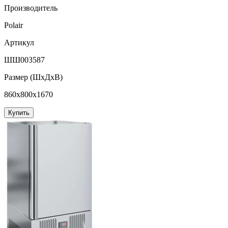
Производитель
Polair
Артикул
ШШ003587
Размер (ШxДхВ)
860x800x1670
Купить