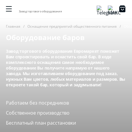
Завод торгового оборудования
Главная
Оснащение предприятий общественного питания
Обор
Оборудование баров
Завод торгового оборудования Евромаркет поможет
Вам спроектировать и оснастить свой бар. В ходе
комплексного оснащения самое необходимое
оборудование Вы получите напрямую от нашего
завода. Мы изготавливаем оборудование под заказ,
нужных Вам цветов, любых материалов и размеров. Вы
откроете такой бар, который и задумывали!
Работаем без посредников
Собственное производство
Бесплатный план расстановки