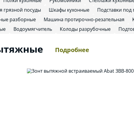
Полки кухонные
Рукомойники
Стеллажи кухонны
я грязной посуды
Шкафы кухонные
Подставки под
ные разборные
Машина протирочно-резательная
ные
Водоумягчитель
Колоды разрубочные
Подто
ытяжные
Подробнее