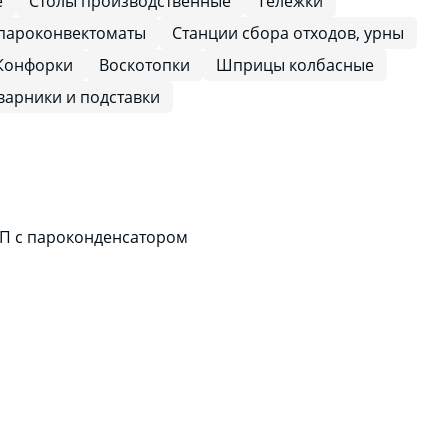
е
Столы производственные
Тележки
 пароконвектоматы
Станции сбора отходов, урны
Конфорки
Воскотопки
Шприцы колбасные
варники и подставки