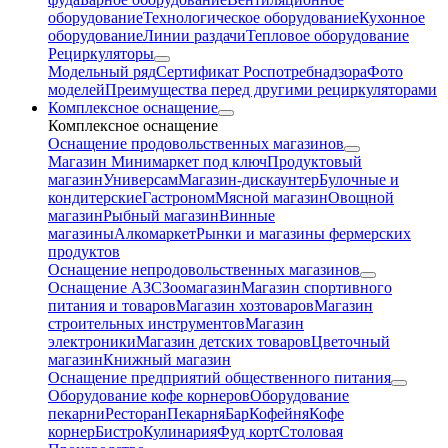
оборудование
Технологическое оборудование
Кухонное
оборудование
Линии раздачи
Тепловое оборудование
Рециркуляторы
Модельный ряд
Сертификат Роспотребнадзора
Фото
моделей
Преимущества перед другими рециркуляторами
Комплексное оснащение
Комплексное оснащение
Оснащение продовольственных магазинов
Магазин Минимаркет под ключ
Продуктовый
магазин
Универсам
Магазин-дискаунтер
Булочные и
кондитерские
Гастроном
Мясной магазин
Овощной
магазин
Рыбный магазин
Винные
магазины
Алкомаркет
Рынки и магазины фермерских
продуктов
Оснащение непродовольственных магазинов
Оснащение АЗС
Зоомагазин
Магазин спортивного
питания и товаров
Магазин хозтоваров
Магазин
строительных инструментов
Магазин
электроники
Магазин детских товаров
Цветочный
магазин
Книжный магазин
Оснащение предприятий общественного питания
Оборудование кофе корнеров
Оборудование
пекарни
Ресторан
Пекарня
Бар
Кофейня
Кофе
корнер
Бистро
Кулинария
Фуд корт
Столовая