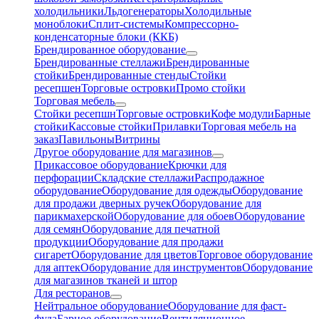
холодильники
Льдогенераторы
Холодильные
моноблоки
Сплит-системы
Компрессорно-
конденсаторные блоки (ККБ)
Брендированное оборудование
Брендированные стеллажи
Брендированные
стойки
Брендированные стенды
Стойки
ресепшен
Торговые островки
Промо стойки
Торговая мебель
Стойки ресепшн
Торговые островки
Кофе модули
Барные
стойки
Кассовые стойки
Прилавки
Торговая мебель на
заказ
Павильоны
Витрины
Другое оборудование для магазинов
Прикассовое оборудование
Крючки для
перфорации
Складские стеллажи
Распродажное
оборудование
Оборудование для одежды
Оборудование
для продажи дверных ручек
Оборудование для
парикмахерской
Оборудование для обоев
Оборудование
для семян
Оборудование для печатной
продукции
Оборудование для продажи
сигарет
Оборудование для цветов
Торговое оборудование
для аптек
Оборудование для инструментов
Оборудование
для магазинов тканей и штор
Для ресторанов
Нейтральное оборудование
Оборудование для фаст-
фуда
Барное оборудование
Вентиляционное