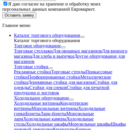
Я даю согласие на хранение и обработку моих
персональных данных компанией Евромаркет.
Оставить заявку
Главное меню
Каталог торгового оборудования
Каталог торгового оборудования
Торговое оборудование
Торговые стеллажи
Для овощных магазинов
Для винного
магазина
Для хлеба и выпечки
Другое оборудование для
магазинов
Торговые стойки
Рекламные стойки
Торговые стенды
Прикассовые
стойки
Перфорированные стойки
Металлические
стойки
Деревянные стойки для магазина
Стойки для
одежды
Стойки для снеков
Стойки для печатной
продукции и листовок
Холодильное оборудование
Холодильные витрины
Кондитерские
витрины
Морозильные витрины
Холодильные
горки
Бонеты
Лари-бонеты
Морозильные
лари
Холодильные камеры
Холодильные
столы
Холодильные шкафы
Морозильные шкафы
Шкафы
шоковой заморозки
Кегераторы
Барные