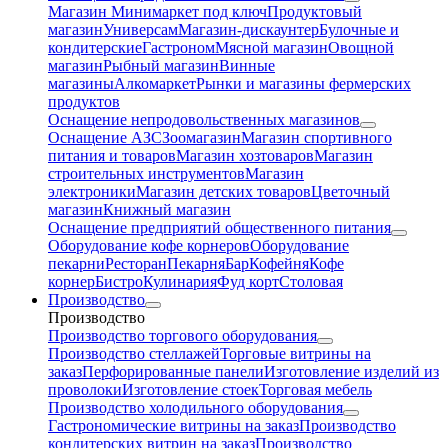
Магазин Минимаркет под ключ
Продуктовый
магазин
Универсам
Магазин-дискаунтер
Булочные и
кондитерские
Гастроном
Мясной магазин
Овощной
магазин
Рыбный магазин
Винные
магазины
Алкомаркет
Рынки и магазины фермерских
продуктов
Оснащение непродовольственных магазинов
Оснащение АЗС
Зоомагазин
Магазин спортивного
питания и товаров
Магазин хозтоваров
Магазин
строительных инструментов
Магазин
электроники
Магазин детских товаров
Цветочный
магазин
Книжный магазин
Оснащение предприятий общественного питания
Оборудование кофе корнеров
Оборудование
пекарни
Ресторан
Пекарня
Бар
Кофейня
Кофе
корнер
Бистро
Кулинария
Фуд корт
Столовая
Производство
Производство
Производство торгового оборудования
Производство стеллажей
Торговые витрины на
заказ
Перфорированные панели
Изготовление изделий из
проволоки
Изготовление стоек
Торговая мебель
Производство холодильного оборудования
Гастрономические витрины на заказ
Производство
кондитерских витрин на заказ
Производство