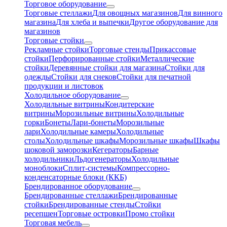
Торговое оборудование
Торговые стеллажи
Для овощных магазинов
Для винного
магазина
Для хлеба и выпечки
Другое оборудование для
магазинов
Торговые стойки
Рекламные стойки
Торговые стенды
Прикассовые
стойки
Перфорированные стойки
Металлические
стойки
Деревянные стойки для магазина
Стойки для
одежды
Стойки для снеков
Стойки для печатной
продукции и листовок
Холодильное оборудование
Холодильные витрины
Кондитерские
витрины
Морозильные витрины
Холодильные
горки
Бонеты
Лари-бонеты
Морозильные
лари
Холодильные камеры
Холодильные
столы
Холодильные шкафы
Морозильные шкафы
Шкафы
шоковой заморозки
Кегераторы
Барные
холодильники
Льдогенераторы
Холодильные
моноблоки
Сплит-системы
Компрессорно-
конденсаторные блоки (ККБ)
Брендированное оборудование
Брендированные стеллажи
Брендированные
стойки
Брендированные стенды
Стойки
ресепшен
Торговые островки
Промо стойки
Торговая мебель