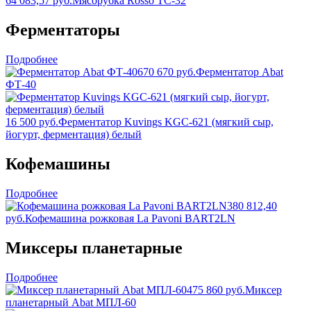
64 083,57 руб.
Мясорубка Rosso TC-32
Ферментаторы
Подробнее
670 670 руб.
Ферментатор Abat
ФТ-40
16 500 руб.
Ферментатор Kuvings KGC-621 (мягкий сыр,
йогурт, ферментация) белый
Кофемашины
Подробнее
380 812,40
руб.
Кофемашина рожковая La Pavoni BART2LN
Миксеры планетарные
Подробнее
475 860 руб.
Миксер
планетарный Abat МПЛ-60