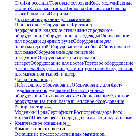
Стойки ресепшн
Торговые островки
Кофе модули
Барные
стойки
Кассовые стойки
Прилавки
Торговая мебель на
заказ
Павильоны
Витрины
Другое оборудование для магазинов
Прикассовое оборудование
Крючки для
перфорации
Складские стеллажи
Распродажное
оборудование
Оборудование для одежды
Оборудование
для продажи дверных ручек
Оборудование для
парикмахерской
Оборудование для обоев
Оборудование
для семян
Оборудование для печатной
продукции
Оборудование для продажи
сигарет
Оборудование для цветов
Торговое оборудование
для аптек
Оборудование для инструментов
Оборудование
для магазинов тканей и штор
Для ресторанов
Нейтральное оборудование
Оборудование для фаст-
фуда
Барное оборудование
Вентиляционное
оборудование
Технологическое оборудование
Кухонное
оборудование
Линии раздачи
Тепловое оборудование
Рециркуляторы
Модельный ряд
Сертификат Роспотребнадзора
Фото
моделей
Преимущества перед другими рециркуляторами
Комплексное оснащение
Комплексное оснащение
Оснащение продовольственных магазинов