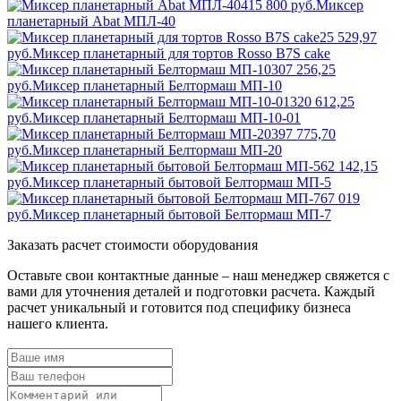
415 800 руб.
Миксер
планетарный Abat МПЛ-40
25 529,97
руб.
Миксер планетарный для тортов Rosso B7S cake
307 256,25
руб.
Миксер планетарный Белтормаш МП-10
320 612,25
руб.
Миксер планетарный Белтормаш МП-10-01
397 775,70
руб.
Миксер планетарный Белтормаш МП-20
62 142,15
руб.
Миксер планетарный бытовой Белтормаш МП-5
67 019
руб.
Миксер планетарный бытовой Белтормаш МП-7
Заказать расчет стоимости оборудования
Оставьте свои контактные данные – наш менеджер свяжется с
вами для уточнения деталей и подготовки расчета. Каждый
расчет уникальный и готовится под специфику бизнеса
нашего клиента.