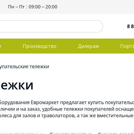
Пн – Пт
09:00 – 20:00
8 8
е
Производство
Дилерам
Порт
упательские тележки
лежки
борудования Евромаркет предлагает купить покупательс
аличии и на заказ, удобные тележки покупателей осна
колеса для залов и траволаторов, а так же вместительны