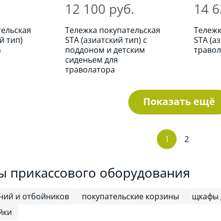
12 100 руб.
14 6
тельская
Тележка покупательская
Тележк
й тип)
STA (азиатский тип) с
STA (а
а
поддоном и детским
траво
сиденьем для
траволатора
Показать ещё
1
2
ы прикассового оборудования
ний и отбойников
покупательские корзины
щкафы 
йки