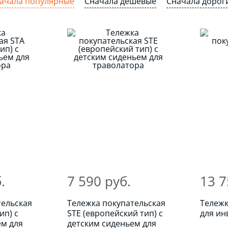
ачала популярные
Сначала дешевые
Сначала дорог
.
7 590 руб.
13 7
тельская
Тележка покупательская
Тележк
ип) с
STE (европейский тип) с
для ин
ем для
детским сиденьем для