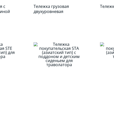
я с
Тележка грузовая
Тележк
зиной
двухуровневая