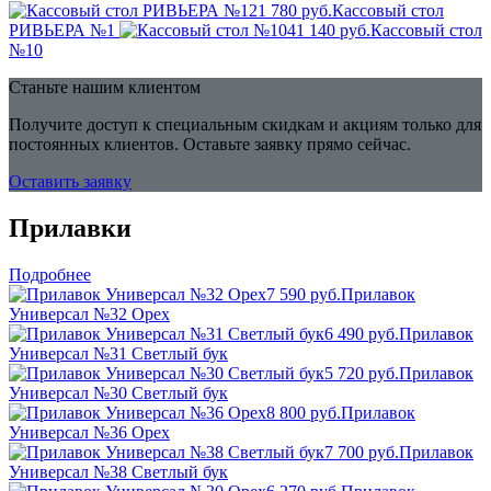
21 780 руб.
Кассовый стол
РИВЬЕРА №1
41 140 руб.
Кассовый стол
№10
Станьте нашим клиентом
Получите доступ к специальным скидкам и акциям только для
постоянных клиентов. Оставьте заявку прямо сейчас.
Оставить заявку
Прилавки
Подробнее
7 590 руб.
Прилавок
Универсал №32 Орех
6 490 руб.
Прилавок
Универсал №31 Светлый бук
5 720 руб.
Прилавок
Универсал №30 Светлый бук
8 800 руб.
Прилавок
Универсал №36 Орех
7 700 руб.
Прилавок
Универсал №38 Светлый бук