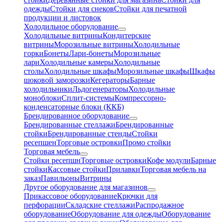
одежды
Стойки для снеков
Стойки для печатной
продукции и листовок
Холодильное оборудование
Холодильные витрины
Кондитерские
витрины
Морозильные витрины
Холодильные
горки
Бонеты
Лари-бонеты
Морозильные
лари
Холодильные камеры
Холодильные
столы
Холодильные шкафы
Морозильные шкафы
Шкафы
шоковой заморозки
Кегераторы
Барные
холодильники
Льдогенераторы
Холодильные
моноблоки
Сплит-системы
Компрессорно-
конденсаторные блоки (ККБ)
Брендированное оборудование
Брендированные стеллажи
Брендированные
стойки
Брендированные стенды
Стойки
ресепшен
Торговые островки
Промо стойки
Торговая мебель
Стойки ресепшн
Торговые островки
Кофе модули
Барные
стойки
Кассовые стойки
Прилавки
Торговая мебель на
заказ
Павильоны
Витрины
Другое оборудование для магазинов
Прикассовое оборудование
Крючки для
перфорации
Складские стеллажи
Распродажное
оборудование
Оборудование для одежды
Оборудование