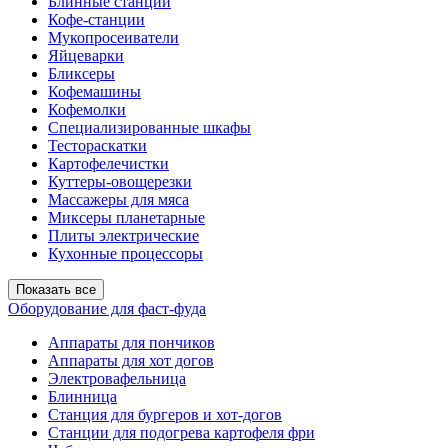
Блинные станции
Кофе-станции
Мукопросеиватели
Яйцеварки
Бликсеры
Кофемашины
Кофемолки
Специализированные шкафы
Тестораскатки
Картофелечистки
Куттеры-овощерезки
Массажеры для мяса
Миксеры планетарные
Плиты электрические
Кухонные процессоры
Показать все
Оборудование для фаст-фуда
Аппараты для пончиков
Аппараты для хот догов
Электровафельница
Блинница
Станция для бургеров и хот-догов
Станции для подогрева картофеля фри