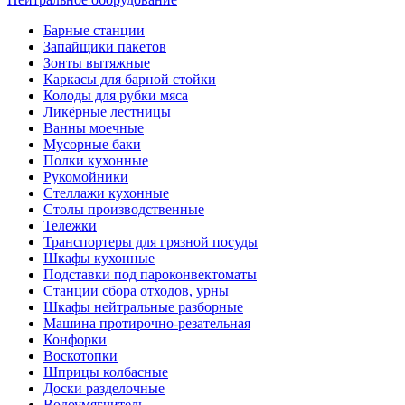
Барные станции
Запайщики пакетов
Зонты вытяжные
Каркасы для барной стойки
Колоды для рубки мяса
Ликёрные лестницы
Ванны моечные
Мусорные баки
Полки кухонные
Рукомойники
Стеллажи кухонные
Столы производственные
Тележки
Транспортеры для грязной посуды
Шкафы кухонные
Подставки под пароконвектоматы
Станции сбора отходов, урны
Шкафы нейтральные разборные
Машина протирочно-резательная
Конфорки
Воскотопки
Шприцы колбасные
Доски разделочные
Водоумягчитель