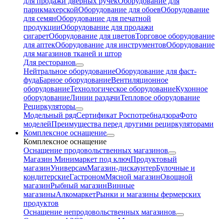
для продажи дверных ручек
Оборудование для
парикмахерской
Оборудование для обоев
Оборудование
для семян
Оборудование для печатной
продукции
Оборудование для продажи
сигарет
Оборудование для цветов
Торговое оборудование
для аптек
Оборудование для инструментов
Оборудование
для магазинов тканей и штор
Для ресторанов
Нейтральное оборудование
Оборудование для фаст-
фуда
Барное оборудование
Вентиляционное
оборудование
Технологическое оборудование
Кухонное
оборудование
Линии раздачи
Тепловое оборудование
Рециркуляторы
Модельный ряд
Сертификат Роспотребнадзора
Фото
моделей
Преимущества перед другими рециркуляторами
Комплексное оснащение
Комплексное оснащение
Оснащение продовольственных магазинов
Магазин Минимаркет под ключ
Продуктовый
магазин
Универсам
Магазин-дискаунтер
Булочные и
кондитерские
Гастроном
Мясной магазин
Овощной
магазин
Рыбный магазин
Винные
магазины
Алкомаркет
Рынки и магазины фермерских
продуктов
Оснащение непродовольственных магазинов