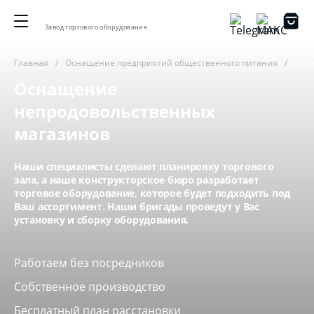
Завод торгового оборудования
Главная
Оснащение предприятий общественного питания
Осн
Оснащение
непродовольственных
магазинов
Наши специалисты сделают планировку торгового
зала, а наше конструкторское бюро разработает
торговое оборудование, которое будет подходить под
Ваш ассортимент. Наши бригады проведут у Вас
установку и сборку оборудования.
Работаем без посредников
Собственное производство
Бесплатный план расстановки